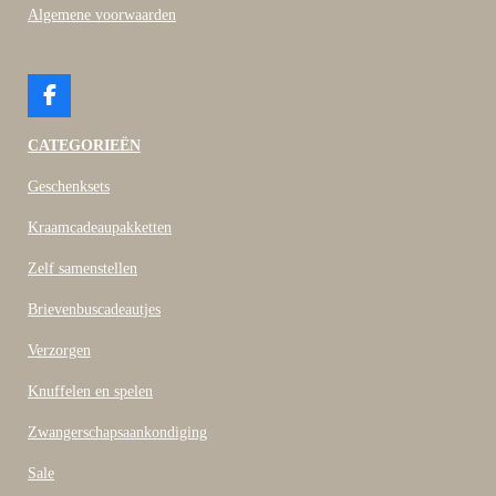
Algemene voorwaarden
F
a
c
CATEGORIEËN
e
b
Geschenksets
o
o
Kraamcadeaupakketten
k
Zelf samenstellen
Brievenbuscadeautjes
Verzorgen
Knuffelen en spelen
Zwangerschapsaankondiging
Sale