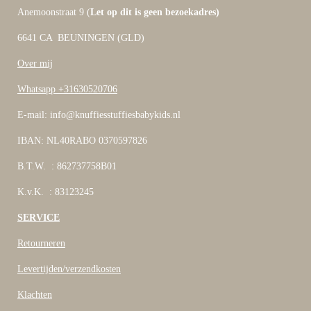
Anemoonstraat 9 (
Let op dit is geen bezoekadres)
6641 CA BEUNINGEN (GLD)
Over mij
Whatsapp +31630520706
E-mail: info@knuffiesstuffiesbabykids.nl
IBAN: NL40RABO 0370597826
B.T.W. : 862737758B01
K.v.K. : 83123245
SERVICE
Retourneren
Levertijden/verzendkosten
Klachten