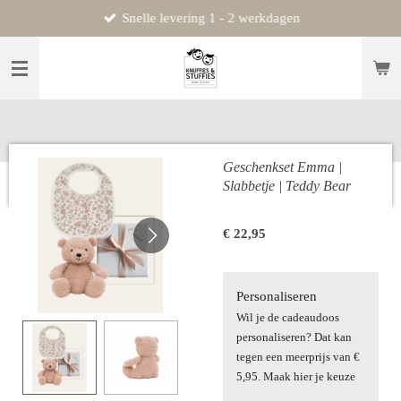
Snelle levering 1 - 2 werkdagen
Ga
direct
naar
de
hoofdinhoud
Geschenkset Emma |
Slabbetje | Teddy Bear
€ 22,95
Personaliseren
Wil je de cadeaudoos
personaliseren? Dat kan
tegen een meerprijs van €
5,95. Maak hier je keuze