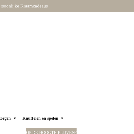
rsoonlijke Kraamcadeaus
zorgen
Knuffelen en spelen
OP DE HOOGTE BLIJVEN?