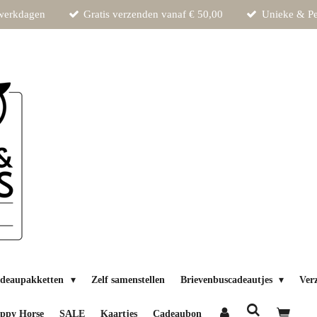
 werkdagen
Gratis verzenden vanaf € 50,00
Unieke & Pe
deaupakketten
Zelf samenstellen
Brievenbuscadeautjes
Ver
ppy Horse
SALE
Kaartjes
Cadeaubon