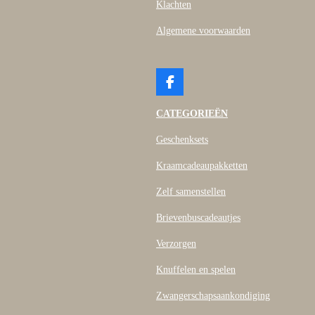
Klachten
Algemene voorwaarden
F
a
c
CATEGORIEËN
e
b
Geschenksets
o
o
Kraamcadeaupakketten
k
Zelf samenstellen
Brievenbuscadeautjes
Verzorgen
Knuffelen en spelen
Zwangerschapsaankondiging