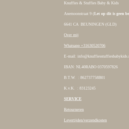
Knuffies & Stuffies Baby & Kids
Anemoonstraat 9 (
Let op dit is geen b
6641 CA BEUNINGEN (GLD)
Over mij
Whatsapp +31630520706
E-mail: info@knuffiesstuffiesbabykids.
IBAN: NL40RABO 0370597826
B.T.W. : 862737758B01
K.v.K. : 83123245
SERVICE
Retourneren
Levertijden/verzendkosten