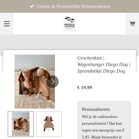
Unieke & Persoonlijke Kraamcadeaus
Ga
direct
naar
de
hoofdinhoud
Geschenkset |
Wagenhanger Diego Dog |
Speendoekje Diego Dog
€ 19,99
Personaliseren
Wil je de cadeaudoos
personaliseren? Dat kan
tegen een meerprijs van €
5,95. Maak hieronder je