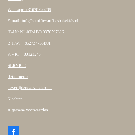
Whatsapp +31630520706
E-mail: info@knuffiesstuffiesbabykids.nl
IBAN: NL40RABO 0370597826
B.T.W. : 862737758B01
K.v.K. : 83123245
SERVICE
Retourneren
Levertijden/verzendkosten
Klachten
Algemene voorwaarden
F