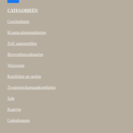
a
c
CATEGORIEËN
e
b
Geschenksets
o
o
Kraamcadeaupakketten
k
Zelf samenstellen
Brievenbuscadeautjes
Verzorgen
Knuffelen en spelen
Zwangerschapsaankondiging
Sale
Kaartjes
Cadeabonnen