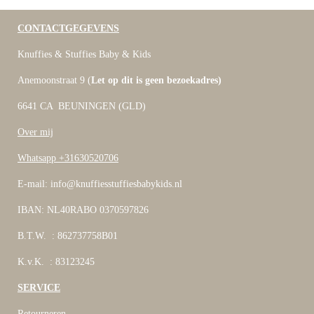
CONTACTGEGEVENS
Knuffies & Stuffies Baby & Kids
Anemoonstraat 9 (
Let op dit is geen bezoekadres)
6641 CA BEUNINGEN (GLD)
Over mij
Whatsapp +31630520706
E-mail: info@knuffiesstuffiesbabykids.nl
IBAN: NL40RABO 0370597826
B.T.W. : 862737758B01
K.v.K. : 83123245
SERVICE
Retourneren