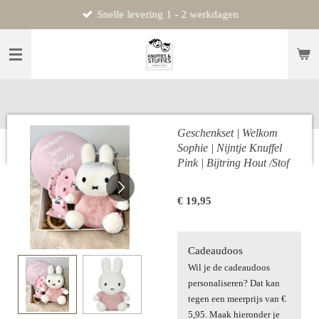
Snelle levering 1 - 2 werkdagen
Ga
direct
naar
de
hoofdinhoud
Geschenkset | Welkom
Sophie | Nijntje Knuffel
Pink | Bijtring Hout /Stof
€ 19,95
Cadeaudoos
Wil je de cadeaudoos
personaliseren? Dat kan
tegen een meerprijs van €
5,95. Maak hieronder je