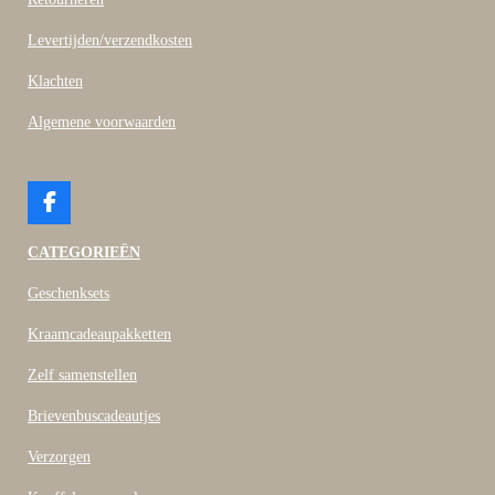
Levertijden/verzendkosten
Klachten
Algemene voorwaarden
F
a
c
CATEGORIEËN
e
b
Geschenksets
o
o
Kraamcadeaupakketten
k
Zelf samenstellen
Brievenbuscadeautjes
Verzorgen