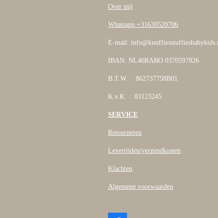
Over mij
Whatsapp +31630520706
E-mail: info@knuffiesstuffiesbabykids.
IBAN: NL40RABO 0370597826
B.T.W. : 862737758B01
K.v.K. : 83123245
SERVICE
Retourneren
Levertijden/verzendkosten
Klachten
Algemene voorwaarden