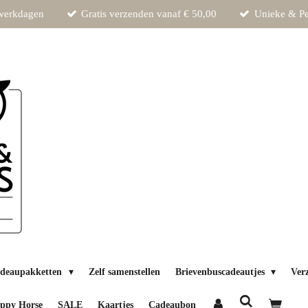
 werkdagen
Gratis verzenden vanaf € 50,00
Unieke & Pe
deaupakketten
Zelf samenstellen
Brievenbuscadeautjes
Ver
ppy Horse
SALE
Kaartjes
Cadeaubon