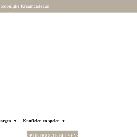
rsoonlijke Kraamcadeaus
zorgen
Knuffelen en spelen
OP DE HOOGTE BLIJVEN?