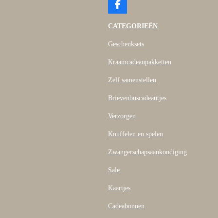
F
a
c
CATEGORIEËN
e
b
Geschenksets
o
o
Kraamcadeaupakketten
k
Zelf samenstellen
Brievenbuscadeautjes
Verzorgen
Knuffelen en spelen
Zwangerschapsaankondiging
Sale
Kaartjes
Cadeabonnen