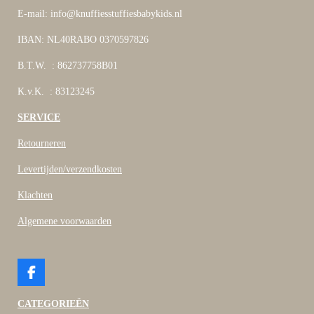
E-mail: info@knuffiesstuffiesbabykids.nl
IBAN: NL40RABO 0370597826
B.T.W. : 862737758B01
K.v.K. : 83123245
SERVICE
Retourneren
Levertijden/verzendkosten
Klachten
Algemene voorwaarden
F
a
c
CATEGORIEËN