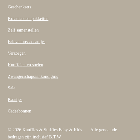
e
b
Geschenksets
o
o
Kraamcadeaupakketten
k
Zelf samenstellen
Brievenbuscadeautjes
Verzorgen
Knuffelen en spelen
Zwangerschapsaankondiging
Sale
Kaartjes
Cadeabonnen
© 2026 Knuffies & Stuffies Baby & Kids Alle genoemde
bedragen zijn inclusief B.T.W