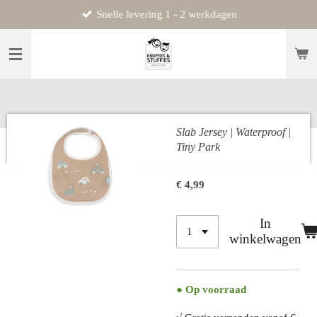
Snelle levering 1 - 2 werkdagen
Ga
direct
naar
de
hoofdinhoud
Slab Jersey | Waterproof |
Tiny Park
€ 4,99
In
winkelwagen
● Op voorraad