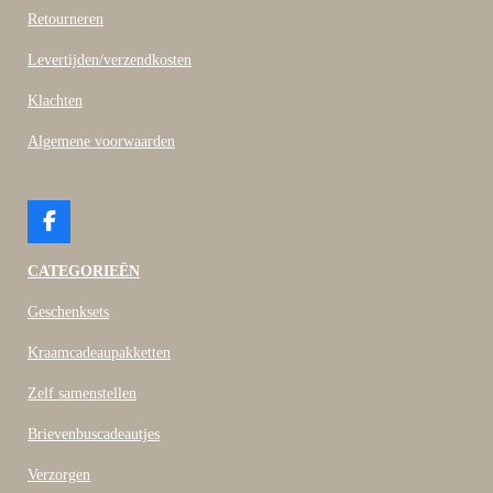
Retourneren
Levertijden/verzendkosten
Klachten
Algemene voorwaarden
F
a
c
CATEGORIEËN
e
b
Geschenksets
o
o
Kraamcadeaupakketten
k
Zelf samenstellen
Brievenbuscadeautjes
Verzorgen