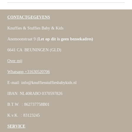
CONTACTGEGEVENS
Knuffies & Stuffies Baby & Kids
Anemoonstraat 9 (
Let op dit is geen bezoekadres)
6641 CA BEUNINGEN (GLD)
Over mij
Whatsapp +31630520706
E-mail: info@knuffiesstuffiesbabykids.nl
IBAN: NL40RABO 0370597826
B.T.W. : 862737758B01
K.v.K. : 83123245
SERVICE