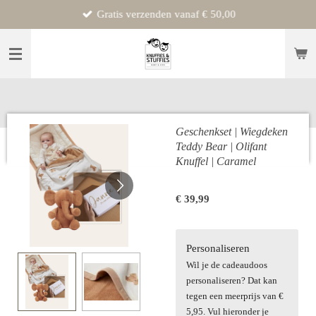
Gratis verzenden vanaf € 50,00
Ga
direct
naar
de
hoofdinhoud
Geschenkset | Wiegdeken
Teddy Bear | Olifant
Knuffel | Caramel
€ 39,99
Personaliseren
Wil je de cadeaudoos
personaliseren? Dat kan
tegen een meerprijs van €
5,95. Vul hieronder je