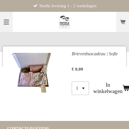
Snelle levering 1 - 2 werkdagen
Ga
direct
naar
de
hoofdinhoud
Brievenbuscadeau | Sofie
€ 0,00
In
winkelwagen
CONTACTGEGEVENS