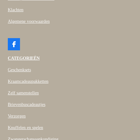
Klachten
Algemene voorwaarden
F
a
c
CATEGORIEËN
e
b
Geschenksets
o
o
Kraamcadeaupakketten
k
Zelf samenstellen
Brievenbuscadeautjes
Verzorgen
Knuffelen en spelen
Zwangerschapsaankondiging