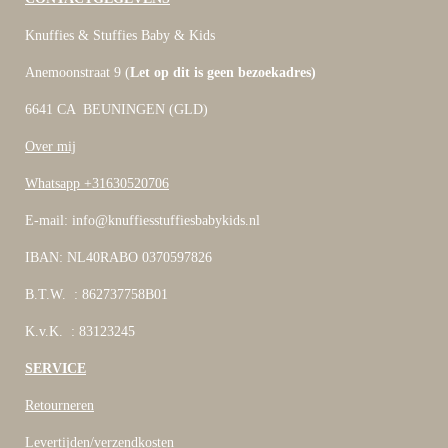
Knuffies & Stuffies Baby & Kids
Anemoonstraat 9 (
Let op dit is geen bezoekadres)
6641 CA BEUNINGEN (GLD)
Over mij
Whatsapp +31630520706
E-mail: info@knuffiesstuffiesbabykids.nl
IBAN: NL40RABO 0370597826
B.T.W. : 862737758B01
K.v.K. : 83123245
SERVICE
Retourneren
Levertijden/verzendkosten