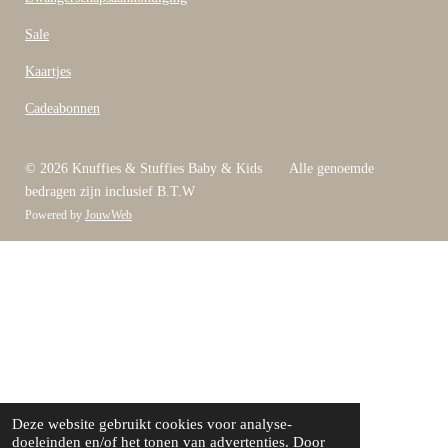
Sale
Kaartjes
Cadeabonnen
© 2026 Knuffies & Stuffies Baby & Kids Alle genoemde
bedragen zijn inclusief B.T.W
Powered by
JouwWeb
Deze website gebruikt cookies voor analyse-
doeleinden en/of het tonen van advertenties. Door