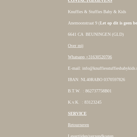
CONTACTGEGEVENS
Knuffies & Stuffies Baby & Kids
Anemoonstraat 9 (
Let op dit is geen b
6641 CA BEUNINGEN (GLD)
Over mij
Whatsapp +31630520706
E-mail: info@knuffiesstuffiesbabykids.
IBAN: NL40RABO 0370597826
B.T.W. : 862737758B01
K.v.K. : 83123245
SERVICE
Retourneren
Levertijden/verzendkosten