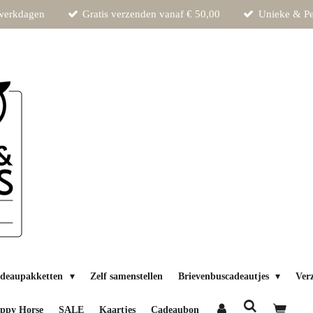
 werkdagen
Gratis verzenden vanaf € 50,00
Unieke & Pe
deaupakketten
Zelf samenstellen
Brievenbuscadeautjes
Ver
ppy Horse
SALE
Kaartjes
Cadeaubon