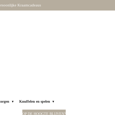
rsoonlijke Kraamcadeaus
zorgen
Knuffelen en spelen
OP DE HOOGTE BLIJVEN?