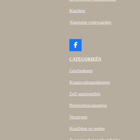
Klachten
Algemene voorwaarden
F
a
c
CATEGORIEËN
e
b
Geschenksets
o
o
Kraamcadeaupakketten
k
Zelf samenstellen
Brievenbuscadeautjes
Verzorgen
Knuffelen en spelen