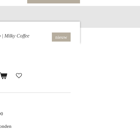
| Milky Coffee
nieuw
00
zonden