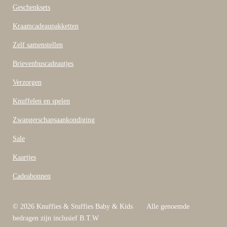
b
Geschenksets
o
o
Kraamcadeaupakketten
k
Zelf samenstellen
Brievenbuscadeautjes
Verzorgen
Knuffelen en spelen
Zwangerschapsaankondiging
Sale
Kaartjes
Cadeabonnen
© 2026 Knuffies & Stuffies Baby & Kids Alle genoemde
bedragen zijn inclusief B.T.W