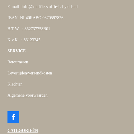
E-mail: info@knuffiesstuffiesbabykids.nl
IBAN: NL40RABO 0370597826
B.T.W. : 862737758B01
K.v.K. : 83123245
SERVICE
Retourneren
Levertijden/verzendkosten
Klachten
Algemene voorwaarden
F
a
c
CATEGORIEËN