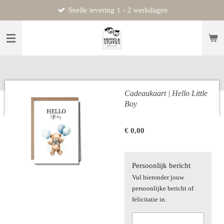
Snelle levering 1 - 2 werkdagen
Ga
direct
naar
de
hoofdinhoud
Cadeaukaart | Hello Little
Boy
€ 0,00
Persoonlijk bericht
Vul hieronder jouw
persoonlijke bericht of
felicitatie in.