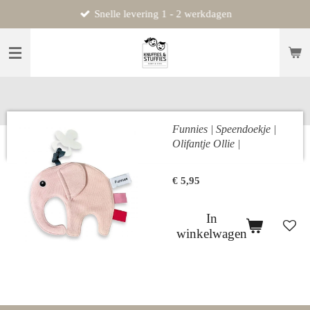
Snelle levering 1 - 2 werkdagen
Ga
direct
naar
de
hoofdinhoud
Funnies | Speendoekje |
Olifantje Ollie |
€ 5,95
In
winkelwagen