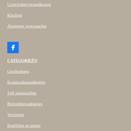
Levertijden/verzendkosten
Klachten
Algemene voorwaarden
F
a
c
CATEGORIEËN
e
b
Geschenksets
o
o
Kraamcadeaupakketten
k
Zelf samenstellen
Brievenbuscadeautjes
Verzorgen
Knuffelen en spelen