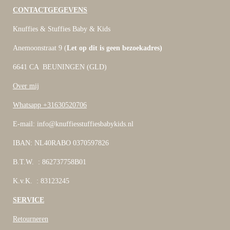
CONTACTGEGEVENS
Knuffies & Stuffies Baby & Kids
Anemoonstraat 9 (
Let op dit is geen bezoekadres)
6641 CA BEUNINGEN (GLD)
Over mij
Whatsapp +31630520706
E-mail: info@knuffiesstuffiesbabykids.nl
IBAN: NL40RABO 0370597826
B.T.W. : 862737758B01
K.v.K. : 83123245
SERVICE
Retourneren