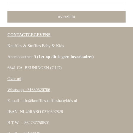
overzicht
CONTACTGEGEVENS
Knuffies & Stuffies Baby & Kids
Anemoonstraat 9 (
Let op dit is geen bezoekadres)
6641 CA BEUNINGEN (GLD)
Over mij
Whatsapp +31630520706
E-mail: info@knuffiesstuffiesbabykids.nl
IBAN: NL40RABO 0370597826
B.T.W. : 862737758B01