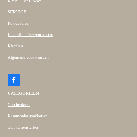
K.v.K. : 83123245
SERVICE
Retourneren
Levertijden/verzendkosten
Klachten
Algemene voorwaarden
F
a
c
CATEGORIEËN
e
b
Geschenksets
o
o
Kraamcadeaupakketten
k
Zelf samenstellen