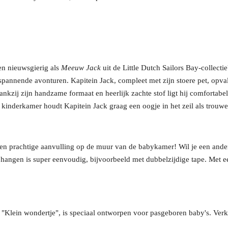
 en nieuwsgierig als
Meeuw Jack
uit de Little Dutch Sailors Bay-collec
spannende avonturen. Kapitein Jack, compleet met zijn stoere pet, opva
 Dankzij zijn handzame formaat en heerlijk zachte stof ligt hij comfortabe
 kinderkamer houdt Kapitein Jack graag een oogje in het zeil als trou
een prachtige aanvulling op de muur van de babykamer! Wil je een ande
Ophangen is super eenvoudig, bijvoorbeeld met dubbelzijdige tape. Met 
t "Klein wondertje", is speciaal ontworpen voor pasgeboren baby's. Verk