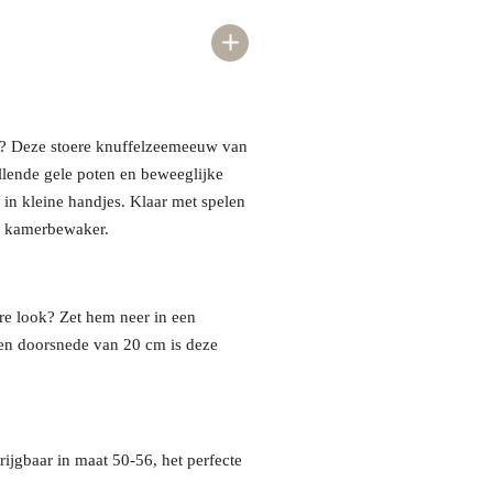
tie? Deze stoere knuffelzeemeeuw van
llende gele poten en beweeglijke
l in kleine handjes. Klaar met spelen
we kamerbewaker.
re look? Zet hem neer in een
een doorsnede van 20 cm is deze
rijgbaar in maat 50-56, het perfecte