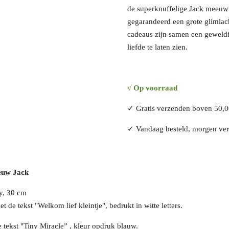
de superknuffelige Jack meeuw 
gegarandeerd een grote glimlach
cadeaus zijn samen een gewel
liefde te laten zien.
√
Op voorraad
✓
Gratis verzenden boven 50,
✓
Vandaag besteld, morgen ve
euw Jack
ay, 30 cm
de tekst "Welkom lief kleintje", bedrukt in witte letters.
 tekst "Tiny Miracle” , kleur opdruk blauw.