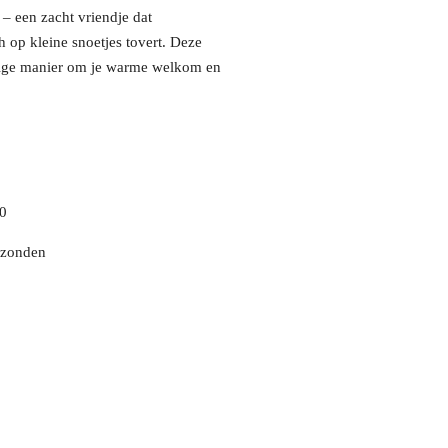
– een zacht vriendje dat
 op kleine snoetjes tovert. Deze
dige manier om je warme welkom en
00
rzonden