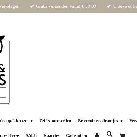
 werkdagen
Gratis verzenden vanaf € 50,00
Unieke & Pe
deaupakketten
Zelf samenstellen
Brievenbuscadeautjes
Ver
ppy Horse
SALE
Kaartjes
Cadeaubon