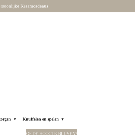
rsoonlijke Kraamcadeaus
zorgen
Knuffelen en spelen
OP DE HOOGTE BLIJVEN?