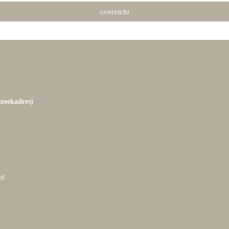
overzicht
ezoekadres)
nl