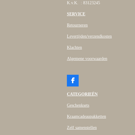
K.v.K. : 83123245
SERVICE
Retourneren
Levertijden/verzendkosten
Klachten
Algemene voorwaarden
F
a
c
CATEGORIEËN
e
b
Geschenksets
o
o
Kraamcadeaupakketten
k
Zelf samenstellen