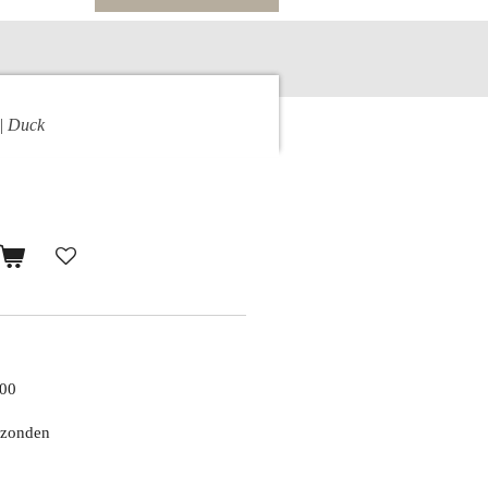
| Duck
,00
erzonden