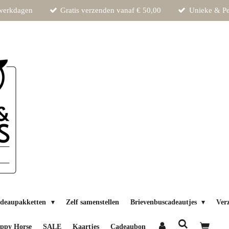
 werkdagen
Gratis verzenden vanaf € 50,00
Unieke & Pe
deaupakketten
Zelf samenstellen
Brievenbuscadeautjes
Ver
ppy Horse
SALE
Kaartjes
Cadeaubon