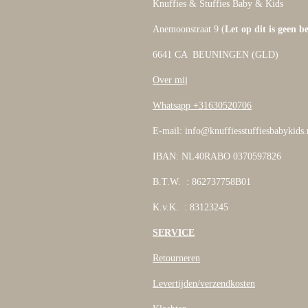
Knuffies & Stuffies Baby & Kids
Anemoonstraat 9 (
Let op dit is geen b
6641 CA BEUNINGEN (GLD)
Over mij
Whatsapp +31630520706
E-mail: info@knuffiesstuffiesbabykids.
IBAN: NL40RABO 0370597826
B.T.W. : 862737758B01
K.v.K. : 83123245
SERVICE
Retourneren
Levertijden/verzendkosten