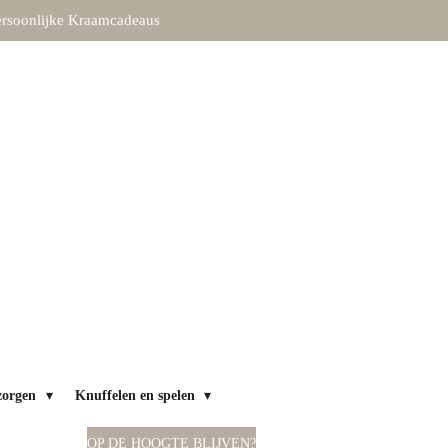
rsoonlijke Kraamcadeaus
zorgen
Knuffelen en spelen
OP DE HOOGTE BLIJVEN?