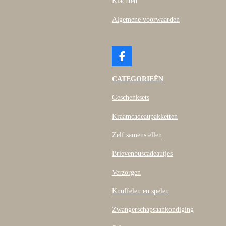
Klachten
Algemene voorwaarden
F
a
c
CATEGORIEËN
e
b
Geschenksets
o
o
Kraamcadeaupakketten
k
Zelf samenstellen
Brievenbuscadeautjes
Verzorgen
Knuffelen en spelen
Zwangerschapsaankondiging