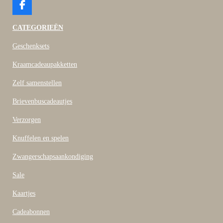
F
a
c
CATEGORIEËN
e
b
Geschenksets
o
o
Kraamcadeaupakketten
k
Zelf samenstellen
Brievenbuscadeautjes
Verzorgen
Knuffelen en spelen
Zwangerschapsaankondiging
Sale
Kaartjes
Cadeabonnen