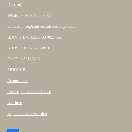
Over mij
Whatsapp +31630520706
E-mail: info@knuffiesstuffiesbabykids.nl
IBAN: NL40RABO 0370597826
B.T.W. : 862737758B01
K.v.K. : 83123245
SERVICE
Retourneren
Levertijden/verzendkosten
Klachten
Algemene voorwaarden