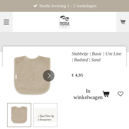
Snelle levering 1 - 2 werkdagen
Ga
direct
naar
de
hoofdinhoud
Slabbetje | Basic | Uni Line
| Badstof | Sand
€ 4,95
In
winkelwagen