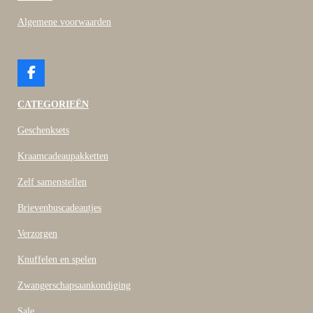
Algemene voorwaarden
F
a
c
CATEGORIEËN
e
b
Geschenksets
o
o
Kraamcadeaupakketten
k
Zelf samenstellen
Brievenbuscadeautjes
Verzorgen
Knuffelen en spelen
Zwangerschapsaankondiging
Sale