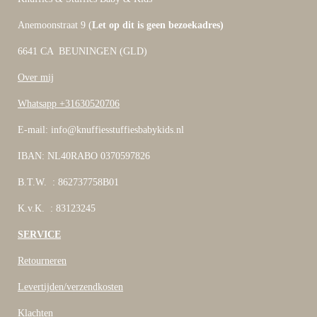
Anemoonstraat 9 (
Let op dit is geen bezoekadres)
6641 CA BEUNINGEN (GLD)
Over mij
Whatsapp +31630520706
E-mail: info@knuffiesstuffiesbabykids.nl
IBAN: NL40RABO 0370597826
B.T.W. : 862737758B01
K.v.K. : 83123245
SERVICE
Retourneren
Levertijden/verzendkosten
Klachten