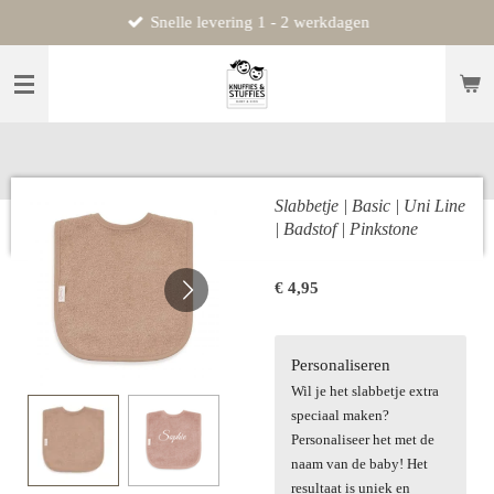
Snelle levering 1 - 2 werkdagen
Ga
direct
naar
de
hoofdinhoud
Slabbetje | Basic | Uni Line
| Badstof | Pinkstone
€ 4,95
Personaliseren
Wil je het slabbetje extra
speciaal maken?
Personaliseer het met de
naam van de baby! Het
resultaat is uniek en