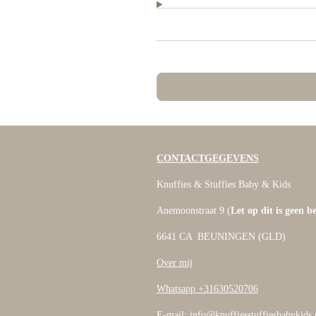
CONTACTGEGEVENS
Knuffies & Stuffies Baby & Kids
Anemoonstraat 9 (
Let op dit is geen b
6641 CA BEUNINGEN (GLD)
Over mij
Whatsapp +31630520706
E-mail: info@knuffiesstuffiesbabykids.