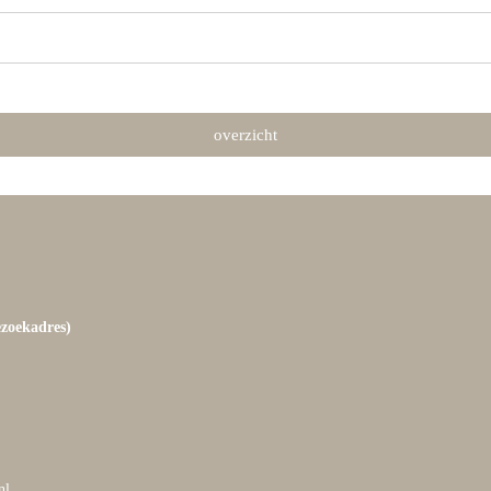
overzicht
ezoekadres)
nl