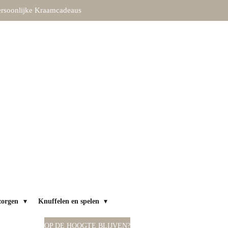
rsoonlijke Kraamcadeaus
zorgen
Knuffelen en spelen
OP DE HOOGTE BLIJVEN?