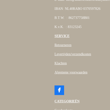
IBAN: NL40RABO 0370597826
B.T.W. : 862737758B01
K.v.K. : 83123245
SERVICE
Retourneren
Levertijden/verzendkosten
Klachten
Algemene voorwaarden
F
a
c
CATEGORIEËN
e
b