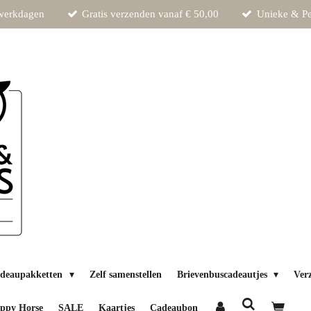
 werkdagen
Gratis verzenden vanaf € 50,00
Unieke & Pe
deaupakketten
Zelf samenstellen
Brievenbuscadeautjes
Ver
ppy Horse
SALE
Kaartjes
Cadeaubon