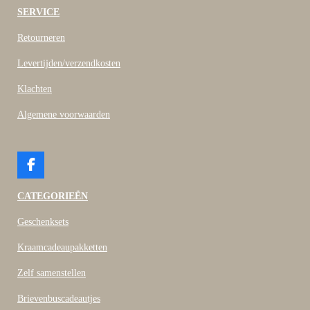
SERVICE
Retourneren
Levertijden/verzendkosten
Klachten
Algemene voorwaarden
F
a
c
CATEGORIEËN
e
b
Geschenksets
o
o
Kraamcadeaupakketten
k
Zelf samenstellen
Brievenbuscadeautjes