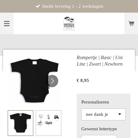
Snelle levering 1 - 2 werkdagen
Ga
direct
naar
de
hoofdinhoud
Rompertje | Basic | Uni
Line | Zwart | Newborn
€ 8,95
Personaliseren
Gewenst lettertype