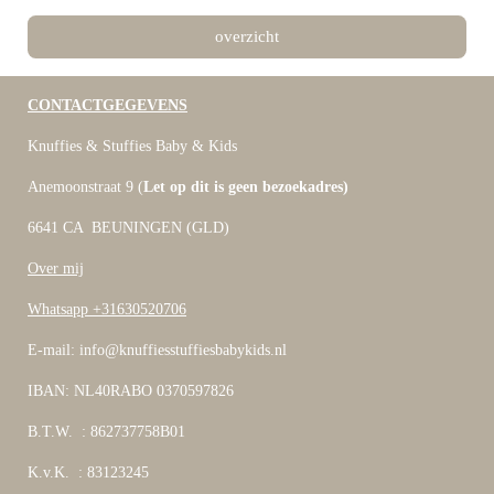
overzicht
CONTACTGEGEVENS
Knuffies & Stuffies Baby & Kids
Anemoonstraat 9 (
Let op dit is geen bezoekadres)
6641 CA BEUNINGEN (GLD)
Over mij
Whatsapp +31630520706
E-mail: info@knuffiesstuffiesbabykids.nl
IBAN: NL40RABO 0370597826
B.T.W. : 862737758B01
K.v.K. : 83123245