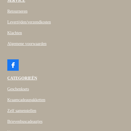
SERVICE
Retourneren
Levertijden/verzendkosten
Klachten
Algemene voorwaarden
F
a
c
CATEGORIEËN
e
b
Geschenksets
o
o
Kraamcadeaupakketten
k
Zelf samenstellen
Brievenbuscadeautjes