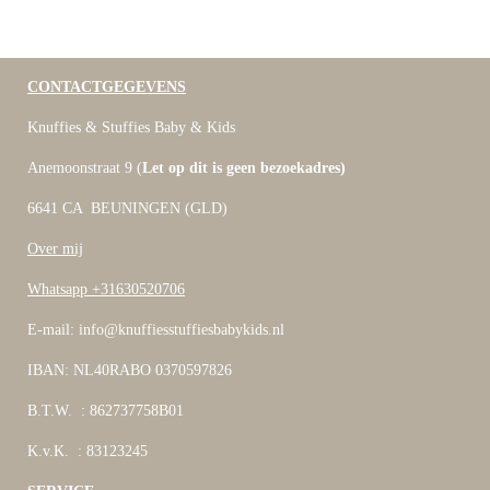
CONTACTGEGEVENS
Knuffies & Stuffies Baby & Kids
Anemoonstraat 9 (
Let op dit is geen bezoekadres)
6641 CA BEUNINGEN (GLD)
Over mij
Whatsapp +31630520706
E-mail: info@knuffiesstuffiesbabykids.nl
IBAN: NL40RABO 0370597826
B.T.W. : 862737758B01
K.v.K. : 83123245