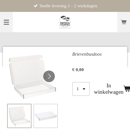
Snelle levering 1 - 2 werkdagen
Ga
direct
naar
de
hoofdinhoud
Brievenbusdoos
€ 0,00
In
winkelwagen