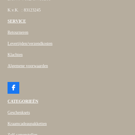
K.v.K. : 83123245
SERVICE
Retourneren
Levertijden/verzendkosten
Klachten
Algemene voorwaarden
F
a
c
CATEGORIEËN
e
b
Geschenksets
o
o
Kraamcadeaupakketten
k
Zelf samenstellen