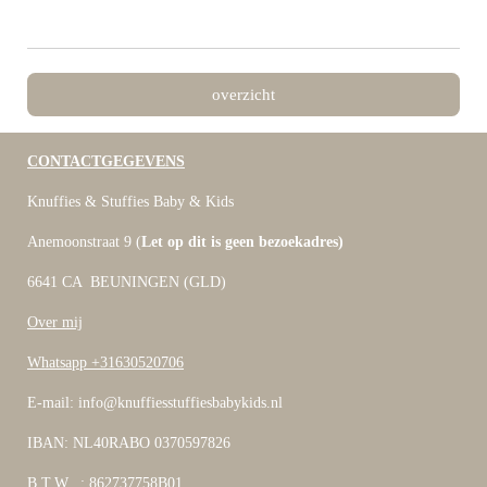
overzicht
CONTACTGEGEVENS
Knuffies & Stuffies Baby & Kids
Anemoonstraat 9 (
Let op dit is geen bezoekadres)
6641 CA BEUNINGEN (GLD)
Over mij
Whatsapp +31630520706
E-mail: info@knuffiesstuffiesbabykids.nl
IBAN: NL40RABO 0370597826
B.T.W. : 862737758B01