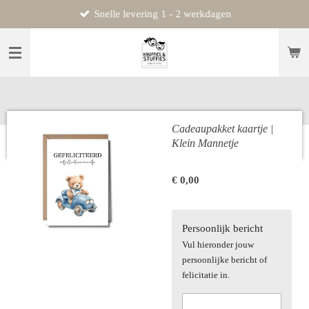
Snelle levering 1 - 2 werkdagen
Ga
direct
naar
de
hoofdinhoud
Cadeaupakket kaartje |
Klein Mannetje
€ 0,00
Persoonlijk bericht
Vul hieronder jouw
persoonlijke bericht of
felicitatie in.