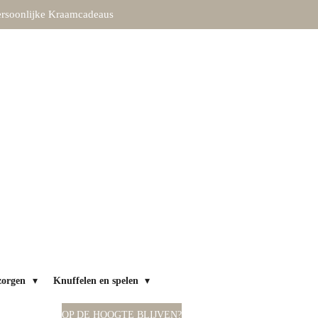
rsoonlijke Kraamcadeaus
zorgen
Knuffelen en spelen
OP DE HOOGTE BLIJVEN?