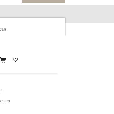
cess
00
stuurd