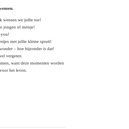
wensen.
k wensen we jullie toe!
ne jongen of meisje!
i-you!
jes met jullie kleine spruit!
wonder – hoe bijzonder is dat!
wel vergeten
 samen, want deze momenten worden
voor het leven.