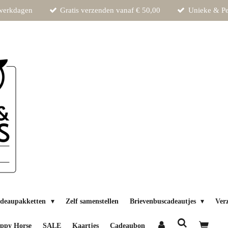
 werkdagen
Gratis verzenden vanaf € 50,00
Unieke & Pe
deaupakketten
Zelf samenstellen
Brievenbuscadeautjes
Ver
ppy Horse
SALE
Kaartjes
Cadeaubon