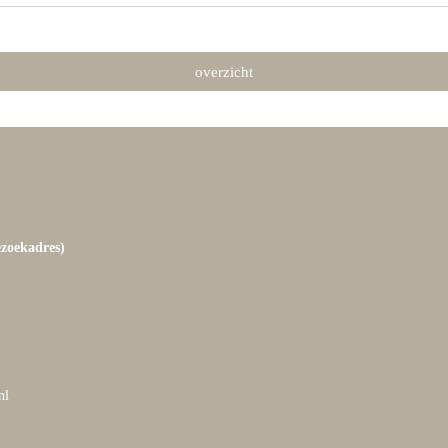
overzicht
ezoekadres)
nl