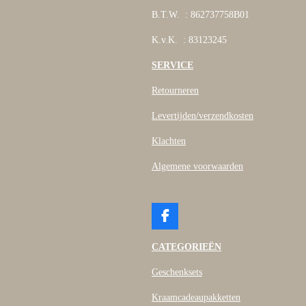
B.T.W. : 862737758B01
K.v.K. : 83123245
SERVICE
Retourneren
Levertijden/verzendkosten
Klachten
Algemene voorwaarden
F
a
c
CATEGORIEËN
e
b
Geschenksets
o
o
Kraamcadeaupakketten