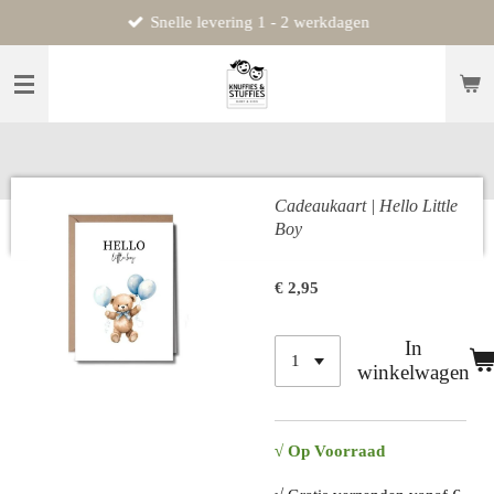
Snelle levering 1 - 2 werkdagen
Ga
direct
naar
de
hoofdinhoud
Cadeaukaart | Hello Little
Boy
€ 2,95
In
winkelwagen
√ Op Voorraad