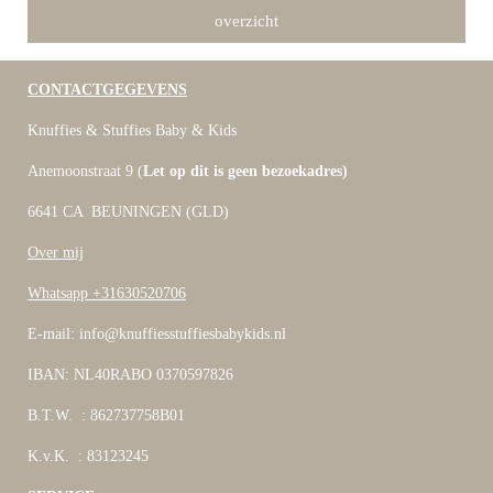
overzicht
CONTACTGEGEVENS
Knuffies & Stuffies Baby & Kids
Anemoonstraat 9 (
Let op dit is geen bezoekadres)
6641 CA BEUNINGEN (GLD)
Over mij
Whatsapp +31630520706
E-mail: info@knuffiesstuffiesbabykids.nl
IBAN: NL40RABO 0370597826
B.T.W. : 862737758B01
K.v.K. : 83123245