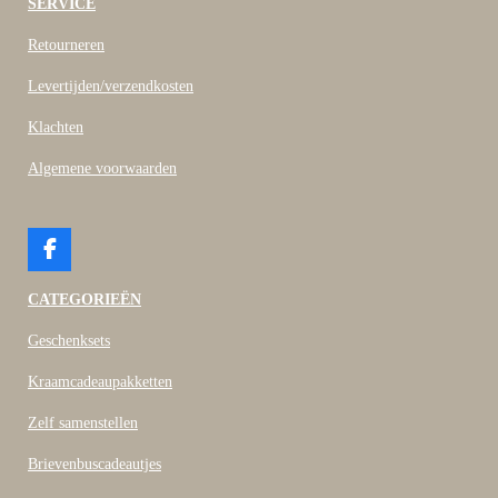
SERVICE
Retourneren
Levertijden/verzendkosten
Klachten
Algemene voorwaarden
F
a
c
CATEGORIEËN
e
b
Geschenksets
o
o
Kraamcadeaupakketten
k
Zelf samenstellen
Brievenbuscadeautjes