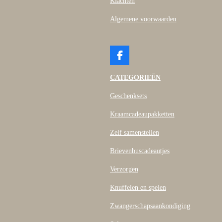
Klachten
Algemene voorwaarden
F
a
c
CATEGORIEËN
e
b
Geschenksets
o
o
Kraamcadeaupakketten
k
Zelf samenstellen
Brievenbuscadeautjes
Verzorgen
Knuffelen en spelen
Zwangerschapsaankondiging