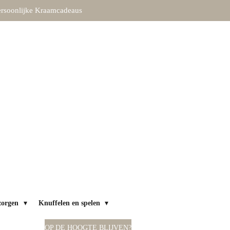
rsoonlijke Kraamcadeaus
zorgen
Knuffelen en spelen
OP DE HOOGTE BLIJVEN?