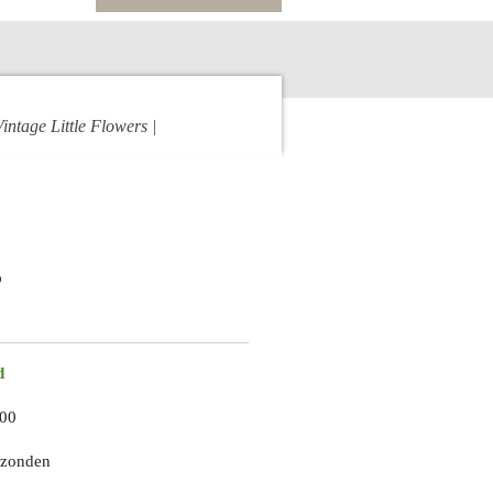
Vintage Little Flowers |
d
,00
erzonden