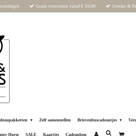
 werkdagen
Gratis verzenden vanaf € 50,00
Unieke & Pe
deaupakketten
Zelf samenstellen
Brievenbuscadeautjes
Ver
ppy Horse
SALE
Kaartjes
Cadeaubon