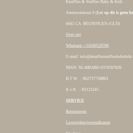
Knuffies & Stuffies Baby & Kids
Anemoonstraat 9 (
Let op dit is geen b
6641 CA BEUNINGEN (GLD)
Over mij
Whatsapp +31630520706
E-mail: info@knuffiesstuffiesbabykids.
IBAN: NL40RABO 0370597826
B.T.W. : 862737758B01
K.v.K. : 83123245
SERVICE
Retourneren
Levertijden/verzendkosten