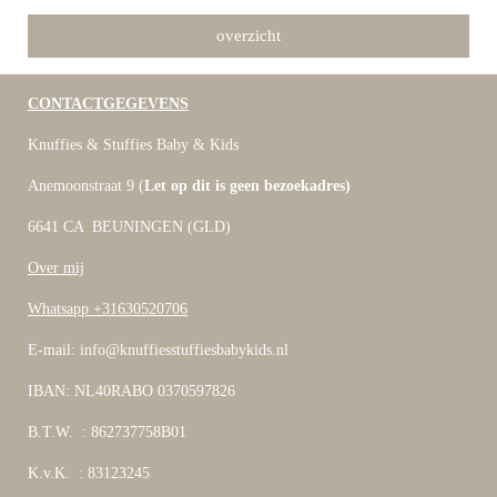
overzicht
CONTACTGEGEVENS
Knuffies & Stuffies Baby & Kids
Anemoonstraat 9 (
Let op dit is geen bezoekadres)
6641 CA BEUNINGEN (GLD)
Over mij
Whatsapp +31630520706
E-mail: info@knuffiesstuffiesbabykids.nl
IBAN: NL40RABO 0370597826
B.T.W. : 862737758B01
K.v.K. : 83123245