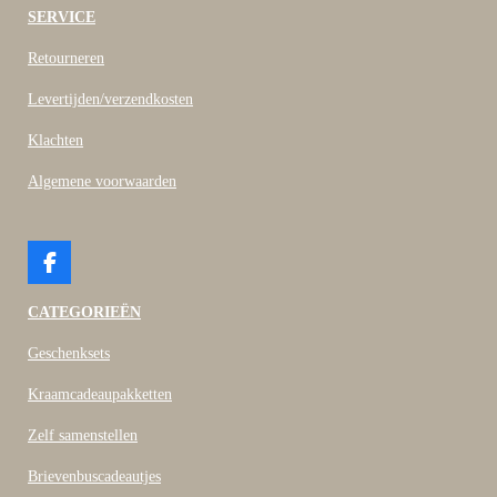
SERVICE
Retourneren
Levertijden/verzendkosten
Klachten
Algemene voorwaarden
F
a
c
CATEGORIEËN
e
b
Geschenksets
o
o
Kraamcadeaupakketten
k
Zelf samenstellen
Brievenbuscadeautjes