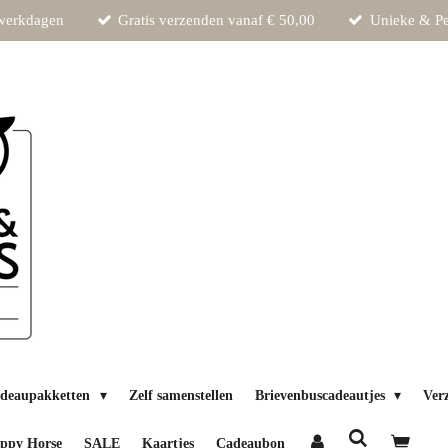
 werkdagen
Gratis verzenden vanaf € 50,00
Unieke & Pe
deaupakketten
Zelf samenstellen
Brievenbuscadeautjes
Ver
ppy Horse
SALE
Kaartjes
Cadeaubon