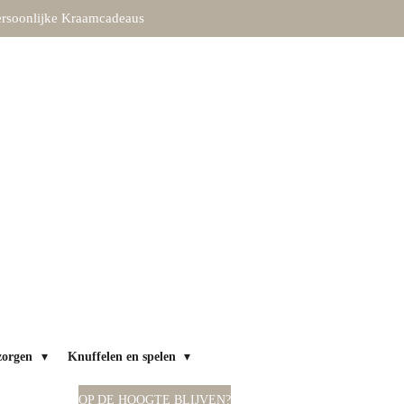
rsoonlijke Kraamcadeaus
zorgen
Knuffelen en spelen
OP DE HOOGTE BLIJVEN?