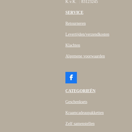
K.v.K. : 83123245
SERVICE
Retourneren
Levertijden/verzendkosten
Klachten
Algemene voorwaarden
F
a
c
CATEGORIEËN
e
b
Geschenksets
o
o
Kraamcadeaupakketten
k
Zelf samenstellen