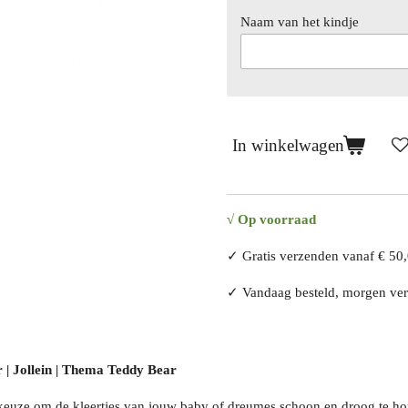
Naam van het kindje
In winkelwagen
√
Op voorraad
✓ Gratis verzenden vanaf € 50
✓ Vandaag besteld, morgen v
r | Jollein | Thema Teddy Bear
 keuze om de kleertjes van jouw baby of dreumes schoon en droog te h