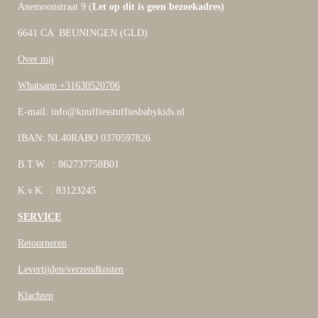
Anemoonstraat 9 (
Let op dit is geen bezoekadres)
6641 CA BEUNINGEN (GLD)
Over mij
Whatsapp +31630520706
E-mail: info@knuffiesstuffiesbabykids.nl
IBAN: NL40RABO 0370597826
B.T.W. : 862737758B01
K.v.K. : 83123245
SERVICE
Retourneren
Levertijden/verzendkosten
Klachten