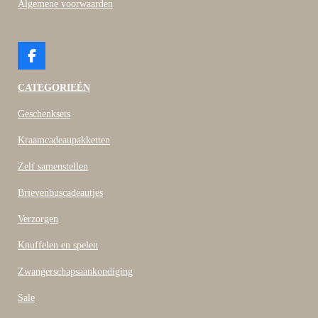
Algemene voorwaarden
F
a
c
CATEGORIEËN
e
b
Geschenksets
o
o
Kraamcadeaupakketten
k
Zelf samenstellen
Brievenbuscadeautjes
Verzorgen
Knuffelen en spelen
Zwangerschapsaankondiging
Sale