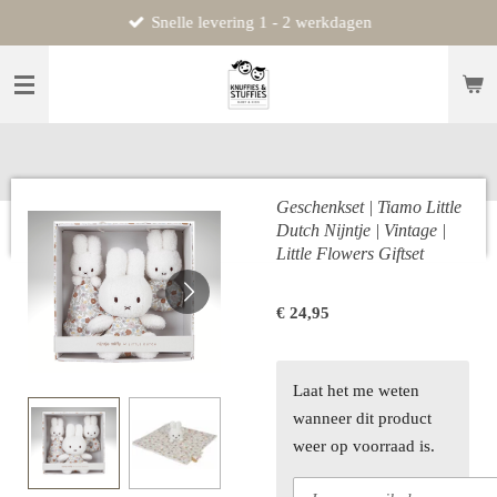
Snelle levering 1 - 2 werkdagen
Ga
direct
naar
de
hoofdinhoud
Geschenkset | Tiamo Little
Dutch Nijntje | Vintage |
Little Flowers Giftset
€ 24,95
Laat het me weten
wanneer dit product
weer op voorraad is.