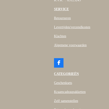
K.v.K. : 83123245
SERVICE
Retourneren
Levertijden/verzendkosten
Klachten
Algemene voorwaarden
F
a
c
CATEGORIEËN
e
b
Geschenksets
o
o
Kraamcadeaupakketten
k
Zelf samenstellen