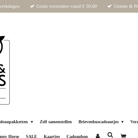
 werkdagen
Gratis verzenden vanaf € 50,00
Unieke & Pe
deaupakketten
Zelf samenstellen
Brievenbuscadeautjes
Ver
ppy Horse
SALE
Kaartjes
Cadeaubon