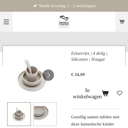
Snelle levering 1 - 2 werkdagen
Ga
direct
naar
de
hoofdinhoud
Eetservies | 4 delig |
Siliconen | Nougat
€ 34,99
In
winkelwagen
Gezellig samen tafelen met
deze fantastische kinder