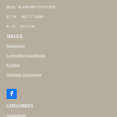
IBAN: NL40RABO 0370597826
B.T.W. : 862737758B01
K.v.K. : 83123245
SERVICE
Retourneren
Levertijden/verzendkosten
Klachten
Algemene voorwaarden
F
a
c
CATEGORIEËN
e
b
Geschenksets