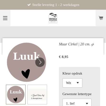
Snelle levering 1 - 2 werkdagen
Ga
direct
naar
de
hoofdinhoud
Muur Cirkel | 20 cm. 𝜙
€ 8,95
Kleur opdruk
Gewenste lettertype