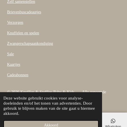
Zelf samenstellen
Brievenbuscadeautjes
Verzorgen
Knuffelen en spelen
Zwangerschapsaankondiging
Sale
Kaartjes
Cadeabonnen
© 2026 Knuffies & Stuffies Baby & Kids Alle genoemde
Deze website gebruikt cookies voor analyse-
bedragen zijn inclusief B.T.W
doeleinden en/of het tonen van advertenties. Door
Powered by
JouwWeb
gebruik te blijven maken van de site gaat u hiermee
akkoord.
Akkoord
E-mailadres
Telefoonnummer
Kaart
Facebook
WhatsApp