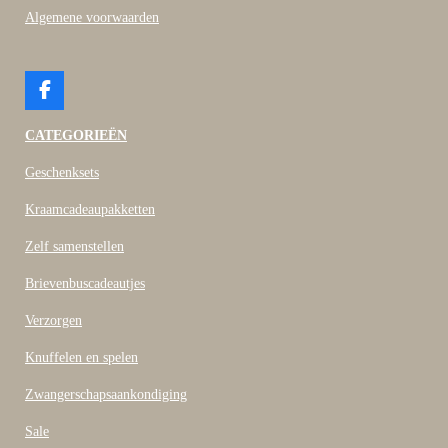
Algemene voorwaarden
F
a
c
CATEGORIEËN
e
b
Geschenksets
o
o
Kraamcadeaupakketten
k
Zelf samenstellen
Brievenbuscadeautjes
Verzorgen
Knuffelen en spelen
Zwangerschapsaankondiging
Sale