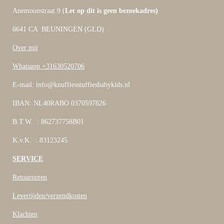
Anemoonstraat 9 (
Let op dit is geen bezoekadres)
6641 CA BEUNINGEN (GLD)
Over mij
Whatsapp +31630520706
E-mail: info@knuffiesstuffiesbabykids.nl
IBAN: NL40RABO 0370597826
B.T.W. : 862737758B01
K.v.K. : 83123245
SERVICE
Retourneren
Levertijden/verzendkosten
Klachten