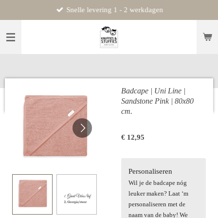
Snelle levering 1 - 2 werkdagen
Ga
direct
naar
de
hoofdinhoud
Badcape | Uni Line |
Sandstone Pink | 80x80
cm.
€ 12,95
Personaliseren
Wil je de badcape nóg
leuker maken? Laat ‘m
personaliseren met de
naam van de baby! We