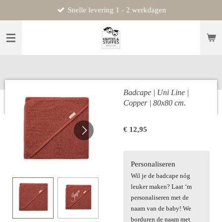
Snelle levering 1 - 2 werkdagen
Ga
direct
naar
de
hoofdinhoud
Badcape | Uni Line |
Copper | 80x80 cm.
€ 12,95
Personaliseren
Wil je de badcape nóg
leuker maken? Laat ‘m
personaliseren met de
naam van de baby! We
borduren de naam met