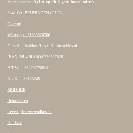
Anemoonstraat 9 (
Let op dit is geen bezoekadres)
6641 CA BEUNINGEN (GLD)
Over mij
Whatsapp +31630520706
E-mail: info@knuffiesstuffiesbabykids.nl
IBAN: NL40RABO 0370597826
B.T.W. : 862737758B01
K.v.K. : 83123245
SERVICE
Retourneren
Levertijden/verzendkosten
Klachten