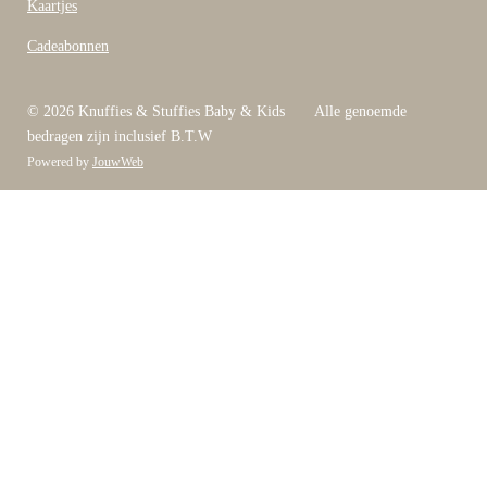
Kaartjes
Cadeabonnen
© 2026 Knuffies & Stuffies Baby & Kids Alle genoemde
bedragen zijn inclusief B.T.W
Powered by
JouwWeb