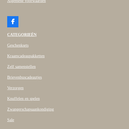
Algemene voorwaarden
F
a
c
CATEGORIEËN
e
b
Geschenksets
o
o
Kraamcadeaupakketten
k
Zelf samenstellen
Brievenbuscadeautjes
Verzorgen
Knuffelen en spelen
Zwangerschapsaankondiging
Sale