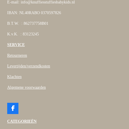
E-mail: info@knuffiesstuffiesbabykids.nl
IBAN: NL40RABO 0370597826
B.T.W. : 862737758B01
K.v.K. : 83123245
SERVICE
Retourneren
Levertijden/verzendkosten
Klachten
Algemene voorwaarden
F
a
c
CATEGORIEËN
e