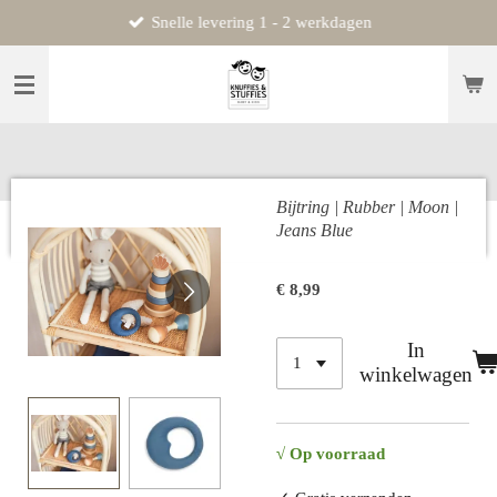
Snelle levering 1 - 2 werkdagen
Ga
direct
naar
de
hoofdinhoud
Bijtring | Rubber | Moon |
Jeans Blue
€ 8,99
In
winkelwagen
√ Op voorraad