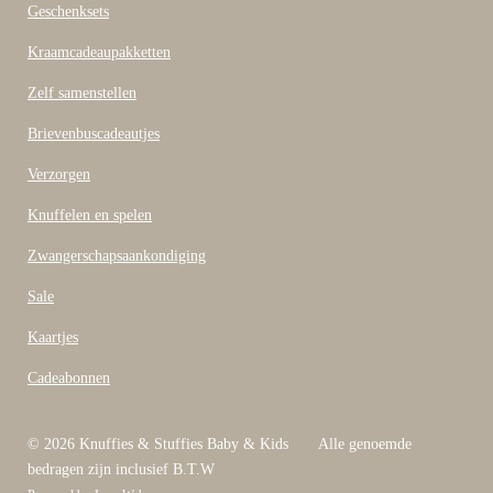
b
Geschenksets
o
o
Kraamcadeaupakketten
k
Zelf samenstellen
Brievenbuscadeautjes
Verzorgen
Knuffelen en spelen
Zwangerschapsaankondiging
Sale
Kaartjes
Cadeabonnen
© 2026 Knuffies & Stuffies Baby & Kids Alle genoemde
bedragen zijn inclusief B.T.W