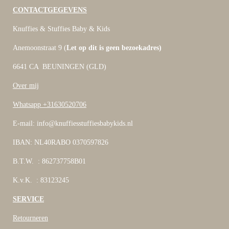
CONTACTGEGEVENS
Knuffies & Stuffies Baby & Kids
Anemoonstraat 9 (
Let op dit is geen bezoekadres)
6641 CA BEUNINGEN (GLD)
Over mij
Whatsapp +31630520706
E-mail: info@knuffiesstuffiesbabykids.nl
IBAN: NL40RABO 0370597826
B.T.W. : 862737758B01
K.v.K. : 83123245
SERVICE
Retourneren