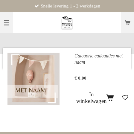
Snelle levering 1 - 2 werkdagen
Ga
direct
naar
de
hoofdinhoud
Categorie cadeautjes met
naam
€ 0,00
In
winkelwagen