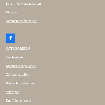
Levertijden/verzendkosten
Klachten
Algemene voorwaarden
F
a
c
CATEGORIEËN
e
b
Geschenksets
o
o
Kraamcadeaupakketten
k
Zelf samenstellen
Brievenbuscadeautjes
Verzorgen
Knuffelen en spelen