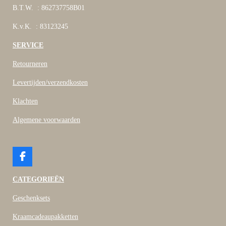
B.T.W. : 862737758B01
K.v.K. : 83123245
SERVICE
Retourneren
Levertijden/verzendkosten
Klachten
Algemene voorwaarden
F
a
c
CATEGORIEËN
e
b
Geschenksets
o
o
Kraamcadeaupakketten
k