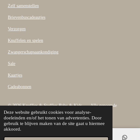
Zelf samenstellen
Brievenbuscadeautjes
Verzorgen
Knuffelen en spelen
Zwangerschapsaankondiging
Sale
Kaartjes
Cadeabonnen
© 2026 Knuffies & Stuffies Baby & Kids Alle genoemde
Deze website gebruikt cookies voor analyse-
bedragen zijn inclusief B.T.W
doeleinden en/of het tonen van advertenties. Door
Powered by
JouwWeb
gebruik te blijven maken van de site gaat u hiermee
akkoord.