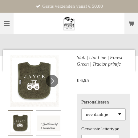
Gratis verzenden vanaf € 50,00
Ga
direct
naar
de
hoofdinhoud
Slab | Uni Line | Forest
Green | Tractor printje
€ 6,95
Personaliseren
Gewenste lettertype