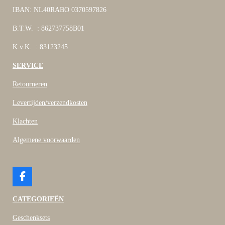
IBAN: NL40RABO 0370597826
B.T.W. : 862737758B01
K.v.K. : 83123245
SERVICE
Retourneren
Levertijden/verzendkosten
Klachten
Algemene voorwaarden
F
a
c
CATEGORIEËN
e
b
Geschenksets