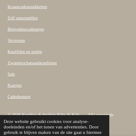
o
o
Kraamcadeaupakketten
k
Zelf samenstellen
Brievenbuscadeautjes
Verzorgen
Knuffelen en spelen
Zwangerschapsaankondiging
Sale
Kaartjes
Cadeabonnen
© 2026 Knuffies & Stuffies Baby & Kids Alle genoemde
Deze website gebruikt cookies voor analyse-
bedragen zijn inclusief B.T.W
doeleinden en/of het tonen van advertenties. Door
Powered by
JouwWeb
gebruik te blijven maken van de site gaat u hiermee