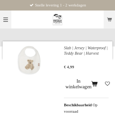
Snelle levering 1 - 2 werkdagen
Ga
direct
naar
de
hoofdinhoud
Slab | Jersey | Waterproof |
Teddy Bear | Harvest
€ 4,99
In
winkelwagen
Beschikbaarheid
Op
voorraad