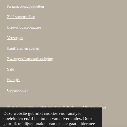
o
o
Kraamcadeaupakketten
k
Zelf samenstellen
Brievenbuscadeautjes
Verzorgen
Knuffelen en spelen
Zwangerschapsaankondiging
Sale
Kaartjes
Cadeabonnen
© 2026 Knuffies & Stuffies Baby & Kids Alle genoemde
Deze website gebruikt cookies voor analyse-
bedragen zijn inclusief B.T.W
doeleinden en/of het tonen van advertenties. Door
Powered by
JouwWeb
gebruik te blijven maken van de site gaat u hiermee