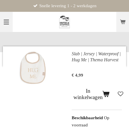
Snelle levering 1 - 2 werkdagen
Ga
direct
naar
de
hoofdinhoud
Slab | Jersey | Waterproof |
Hug Me | Thema Harvest
€ 4,99
In
winkelwagen
Beschikbaarheid
Op
voorraad