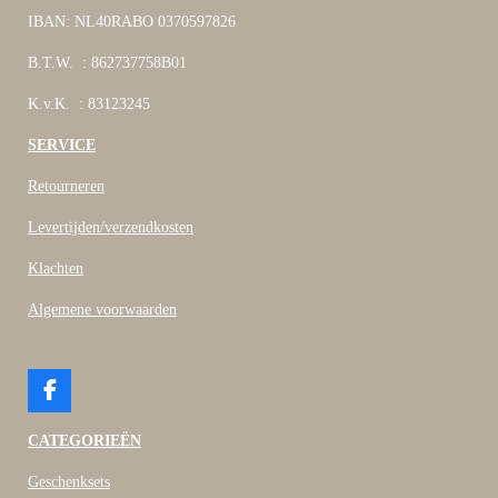
IBAN: NL40RABO 0370597826
B.T.W. : 862737758B01
K.v.K. : 83123245
SERVICE
Retourneren
Levertijden/verzendkosten
Klachten
Algemene voorwaarden
F
a
c
CATEGORIEËN
e
b
Geschenksets