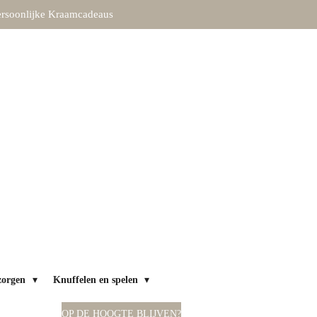
rsoonlijke Kraamcadeaus
zorgen
Knuffelen en spelen
OP DE HOOGTE BLIJVEN?