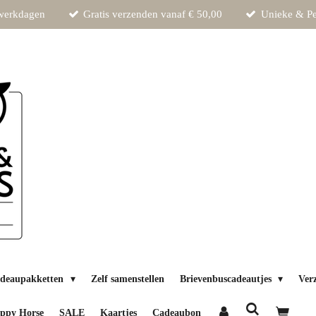
 werkdagen
Gratis verzenden vanaf € 50,00
Unieke & Pe
deaupakketten
Zelf samenstellen
Brievenbuscadeautjes
Ver
ppy Horse
SALE
Kaartjes
Cadeaubon