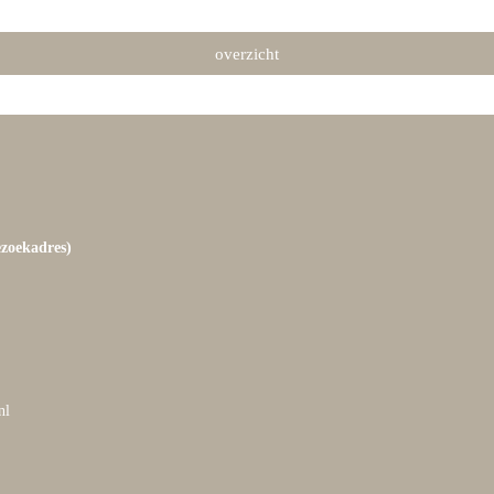
overzicht
ezoekadres)
nl