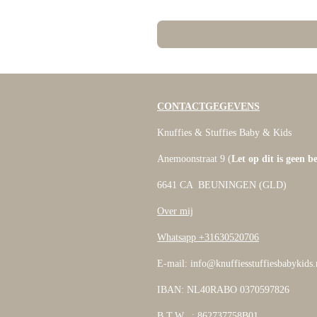
CONTACTGEGEVENS
Knuffies & Stuffies Baby & Kids
Anemoonstraat 9 (
Let op dit is geen b
6641 CA BEUNINGEN (GLD)
Over mij
Whatsapp +31630520706
E-mail: info@knuffiesstuffiesbabykids.
IBAN: NL40RABO 0370597826
B.T.W. : 862737758B01