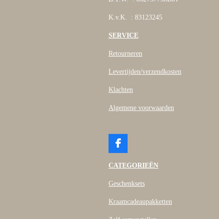
K.v.K. : 83123245
SERVICE
Retourneren
Levertijden/verzendkosten
Klachten
Algemene voorwaarden
F
a
c
CATEGORIEËN
e
b
Geschenksets
o
o
Kraamcadeaupakketten
k