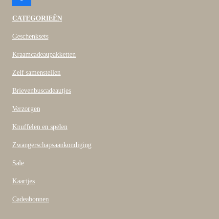
a
c
CATEGORIEËN
e
b
Geschenksets
o
o
Kraamcadeaupakketten
k
Zelf samenstellen
Brievenbuscadeautjes
Verzorgen
Knuffelen en spelen
Zwangerschapsaankondiging
Sale
Kaartjes
Cadeabonnen