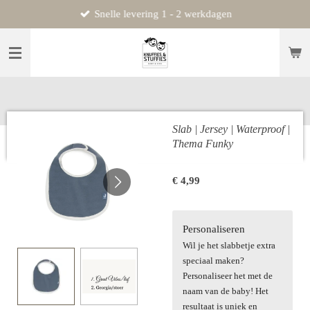
Snelle levering 1 - 2 werkdagen
Ga
direct
naar
de
hoofdinhoud
Slab | Jersey | Waterproof |
Thema Funky
€ 4,99
Personaliseren
Wil je het slabbetje extra
speciaal maken?
Personaliseer het met de
naam van de baby! Het
resultaat is uniek en