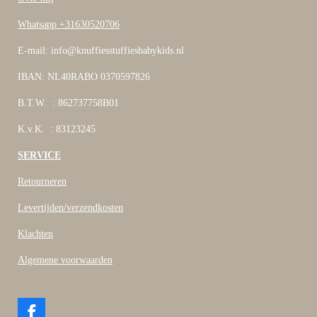
Whatsapp +31630520706
E-mail: info@knuffiesstuffiesbabykids.nl
IBAN: NL40RABO 0370597826
B.T.W. : 862737758B01
K.v.K. : 83123245
SERVICE
Retourneren
Levertijden/verzendkosten
Klachten
Algemene voorwaarden
F