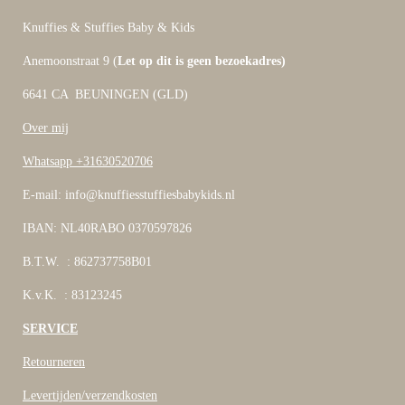
Knuffies & Stuffies Baby & Kids
Anemoonstraat 9 (
Let op dit is geen bezoekadres)
6641 CA BEUNINGEN (GLD)
Over mij
Whatsapp +31630520706
E-mail: info@knuffiesstuffiesbabykids.nl
IBAN: NL40RABO 0370597826
B.T.W. : 862737758B01
K.v.K. : 83123245
SERVICE
Retourneren
Levertijden/verzendkosten