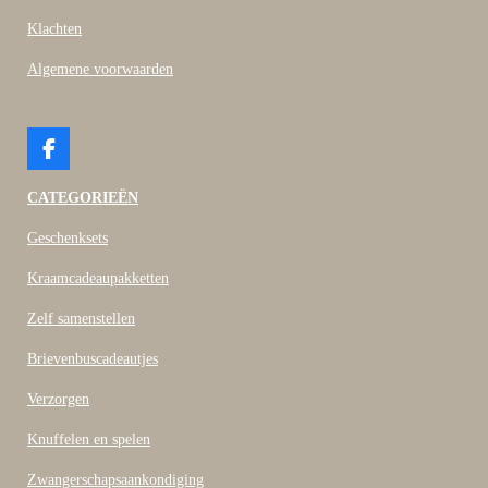
Klachten
Algemene voorwaarden
F
a
c
CATEGORIEËN
e
b
Geschenksets
o
o
Kraamcadeaupakketten
k
Zelf samenstellen
Brievenbuscadeautjes
Verzorgen
Knuffelen en spelen
Zwangerschapsaankondiging