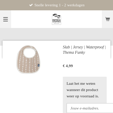
Snelle levering 1 - 2 werkdagen
Ga
direct
naar
de
hoofdinhoud
Slab | Jersey | Waterproof |
Thema Funky
€ 4,99
Laat het me weten
wanneer dit product
weer op voorraad is.