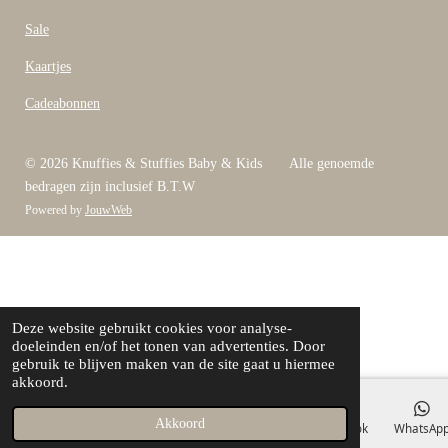
Sale
Kaartjes
Cadeabonnen
© 2026 Knuffies & Stuffies Baby & Kids Alle genoemde
bedragen zijn inclusief B.T.W
Powered by
JouwWeb
Deze website gebruikt cookies voor analyse-
doeleinden en/of het tonen van advertenties. Door
gebruik te blijven maken van de site gaat u hiermee
akkoord.
Akkoord
E-mailadres
Telefoonnummer
Kaart
Facebook
WhatsAp