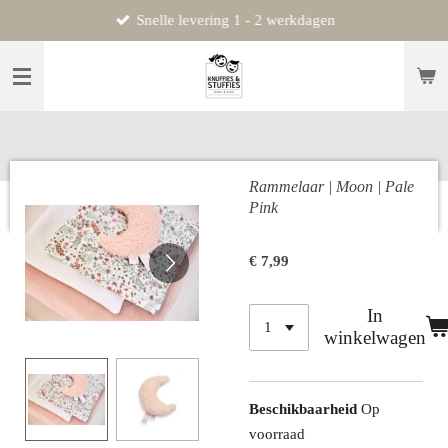
Snelle levering 1 - 2 werkdagen
Ga
direct
naar
de
hoofdinhoud
Rammelaar | Moon | Pale
Pink
€ 7,99
In
winkelwagen
Beschikbaarheid
Op
voorraad