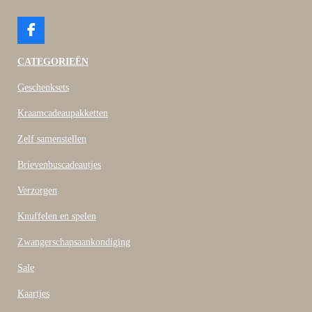
F
a
c
CATEGORIEËN
e
b
Geschenksets
o
o
Kraamcadeaupakketten
k
Zelf samenstellen
Brievenbuscadeautjes
Verzorgen
Knuffelen en spelen
Zwangerschapsaankondiging
Sale
Kaartjes