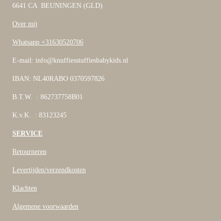
6641 CA BEUNINGEN (GLD)
Over mij
Whatsapp +31630520706
E-mail: info@knuffiesstuffiesbabykids.nl
IBAN: NL40RABO 0370597826
B.T.W. : 862737758B01
K.v.K. : 83123245
SERVICE
Retourneren
Levertijden/verzendkosten
Klachten
Algemene voorwaarden