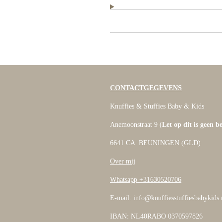
CONTACTGEGEVENS
Knuffies & Stuffies Baby & Kids
Anemoonstraat 9 (
Let op dit is geen b
6641 CA BEUNINGEN (GLD)
Over mij
Whatsapp +31630520706
E-mail: info@knuffiesstuffiesbabykids.
IBAN: NL40RABO 0370597826