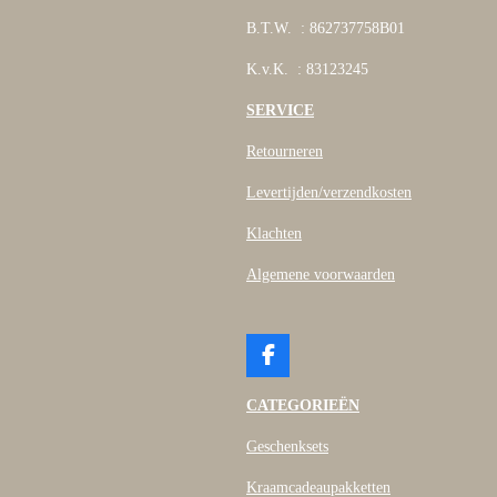
B.T.W. : 862737758B01
K.v.K. : 83123245
SERVICE
Retourneren
Levertijden/verzendkosten
Klachten
Algemene voorwaarden
F
a
c
CATEGORIEËN
e
b
Geschenksets
o
o
Kraamcadeaupakketten