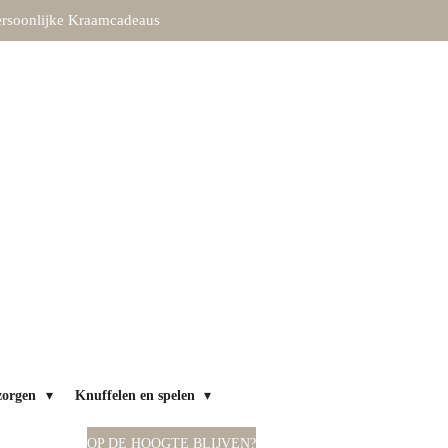
rsoonlijke Kraamcadeaus
zorgen
Knuffelen en spelen
OP DE HOOGTE BLIJVEN?