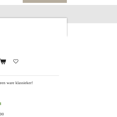
een ware klassieker!
d
,00