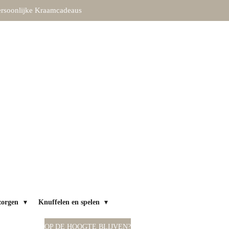
rsoonlijke Kraamcadeaus
zorgen
Knuffelen en spelen
OP DE HOOGTE BLIJVEN?