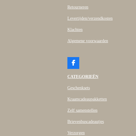
Retourneren
Levertijden/verzendkosten
Klachten
Algemene voorwaarden
F
a
c
CATEGORIEËN
e
b
Geschenksets
o
o
Kraamcadeaupakketten
k
Zelf samenstellen
Brievenbuscadeautjes
Verzorgen