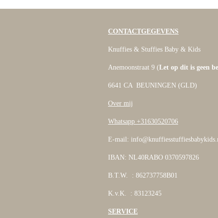
CONTACTGEGEVENS
Knuffies & Stuffies Baby & Kids
Anemoonstraat 9 (
Let op dit is geen b
6641 CA BEUNINGEN (GLD)
Over mij
Whatsapp +31630520706
E-mail: info@knuffiesstuffiesbabykids.
IBAN: NL40RABO 0370597826
B.T.W. : 862737758B01
K.v.K. : 83123245
SERVICE