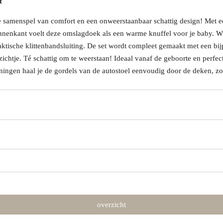
t
 samenspel van comfort en een onweerstaanbaar schattig design! Met een
innenkant voelt deze omslagdoek als een warme knuffel voor je baby. Wi
aktische klittenbandsluiting. De set wordt compleet gemaakt met een bi
ezichtje. Té schattig om te weerstaan! Ideaal vanaf de geboorte en perfect
ingen haal je de gordels van de autostoel eenvoudig door de deken, zoda
overzicht