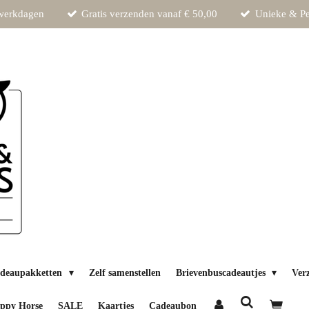
 werkdagen
Gratis verzenden vanaf € 50,00
Unieke & Pe
deaupakketten
Zelf samenstellen
Brievenbuscadeautjes
Ver
ppy Horse
SALE
Kaartjes
Cadeaubon