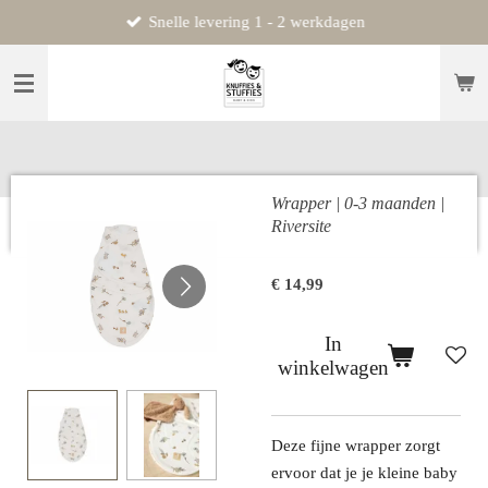
Snelle levering 1 - 2 werkdagen
Ga
direct
naar
de
hoofdinhoud
Wrapper | 0-3 maanden |
Riversite
€ 14,99
In
winkelwagen
Deze fijne wrapper zorgt
ervoor dat je je kleine baby