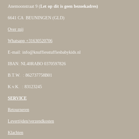
Anemoonstraat 9 (
Let op dit is geen bezoekadres)
6641 CA BEUNINGEN (GLD)
Over mij
Whatsapp +31630520706
E-mail: info@knuffiesstuffiesbabykids.nl
IBAN: NL40RABO 0370597826
B.T.W. : 862737758B01
K.v.K. : 83123245
SERVICE
Retourneren
Levertijden/verzendkosten
Klachten