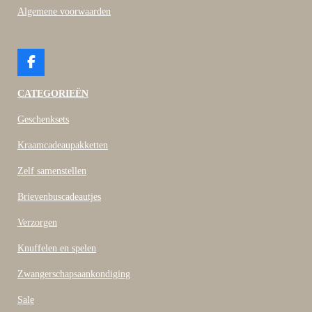
Algemene voorwaarden
F
a
c
CATEGORIEËN
e
b
Geschenksets
o
o
Kraamcadeaupakketten
k
Zelf samenstellen
Brievenbuscadeautjes
Verzorgen
Knuffelen en spelen
Zwangerschapsaankondiging
Sale