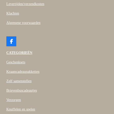
Levertijden/verzendkosten
Klachten
Algemene voorwaarden
F
a
c
CATEGORIEËN
e
b
Geschenksets
o
o
Kraamcadeaupakketten
k
Zelf samenstellen
Brievenbuscadeautjes
Verzorgen
Knuffelen en spelen