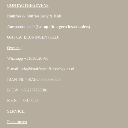
CONTACTGEGEVENS
Knuffies & Stuffies Baby & Kids
Anemoonstraat 9 (
Let op dit is geen bezoekadres)
6641 CA BEUNINGEN (GLD)
Over mij
Whatsapp +31630520706
E-mail: info@knuffiesstuffiesbabykids.nl
IBAN: NL40RABO 0370597826
B.T.W. : 862737758B01
K.v.K. : 83123245
SERVICE
Retourneren