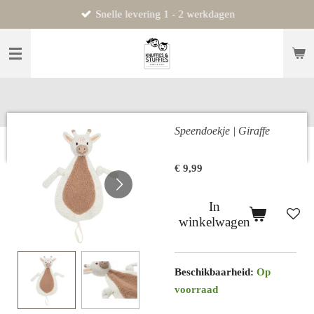
Snelle levering 1 - 2 werkdagen
Ga
direct
naar
de
hoofdinhoud
Speendoekje | Giraffe
€ 9,99
In
winkelwagen
Beschikbaarheid:
Op
voorraad