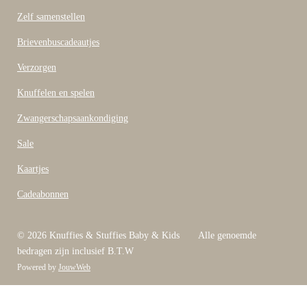
k
Zelf samenstellen
Brievenbuscadeautjes
Verzorgen
Knuffelen en spelen
Zwangerschapsaankondiging
Sale
Kaartjes
Cadeabonnen
© 2026 Knuffies & Stuffies Baby & Kids Alle genoemde
bedragen zijn inclusief B.T.W
Powered by
JouwWeb