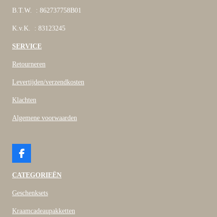
B.T.W. : 862737758B01
K.v.K. : 83123245
SERVICE
Retourneren
Levertijden/verzendkosten
Klachten
Algemene voorwaarden
F
a
c
CATEGORIEËN
e
b
Geschenksets
o
o
Kraamcadeaupakketten