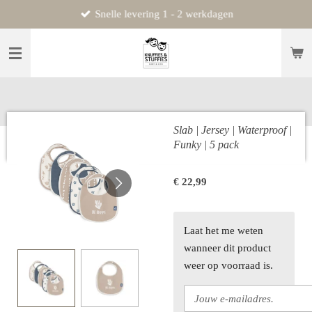
Snelle levering 1 - 2 werkdagen
Ga
direct
naar
de
hoofdinhoud
Slab | Jersey | Waterproof |
Funky | 5 pack
€ 22,99
Laat het me weten
wanneer dit product
weer op voorraad is.