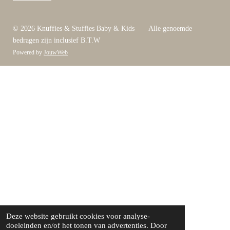
© 2026 Knuffies & Stuffies Baby & Kids Alle genoemde
bedragen zijn inclusief B.T.W
Powered by
JouwWeb
Deze website gebruikt cookies voor analyse-
doeleinden en/of het tonen van advertenties. Door