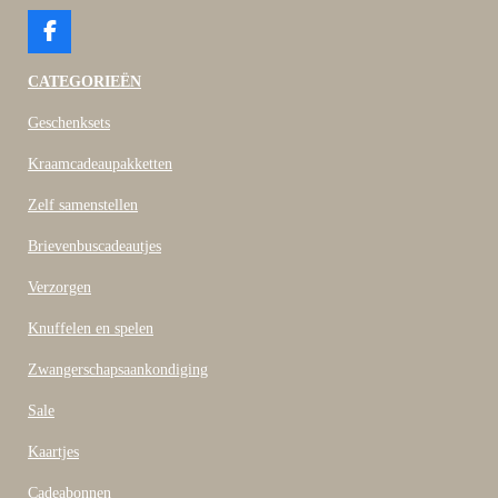
F
a
c
CATEGORIEËN
e
b
Geschenksets
o
o
Kraamcadeaupakketten
k
Zelf samenstellen
Brievenbuscadeautjes
Verzorgen
Knuffelen en spelen
Zwangerschapsaankondiging
Sale
Kaartjes
Cadeabonnen