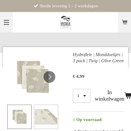
Snelle levering 1 - 2 werkdagen
Ga
direct
naar
de
hoofdinhoud
Hydrofiele | Monddoekjes |
3 pack | Twig | Olive Green
€ 4,99
In
winkelwagen
√
Op voorraad