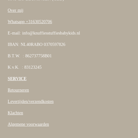
Over mij
Whatsapp +31630520706
E-mail: info@knuffiesstuffiesbabykids.nl
IBAN: NL40RABO 0370597826
B.T.W. : 862737758B01
K.v.K. : 83123245
SERVICE
Retourneren
Levertijden/verzendkosten
Klachten
Algemene voorwaarden