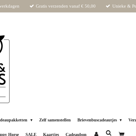
 werkdagen
Gratis verzenden vanaf € 50,00
Unieke & Pe
deaupakketten
Zelf samenstellen
Brievenbuscadeautjes
Ver
ppy Horse
SALE
Kaartjes
Cadeaubon