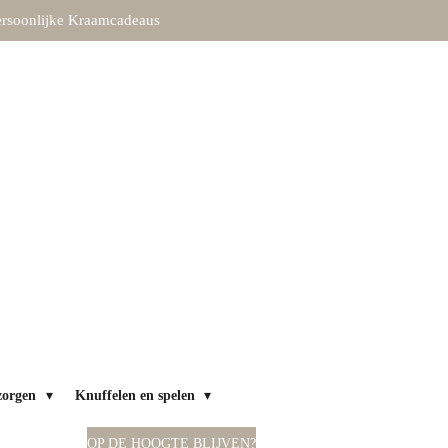
rsoonlijke Kraamcadeaus
zorgen
Knuffelen en spelen
OP DE HOOGTE BLIJVEN?