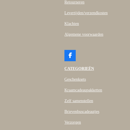
Retourneren
Levertijden/verzendkosten
Klachten
Algemene voorwaarden
F
a
c
CATEGORIEËN
e
b
Geschenksets
o
o
Kraamcadeaupakketten
k
Zelf samenstellen
Brievenbuscadeautjes
Verzorgen