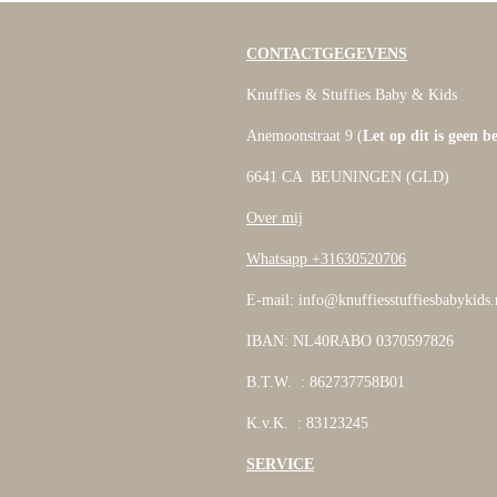
CONTACTGEGEVENS
Knuffies & Stuffies Baby & Kids
Anemoonstraat 9 (
Let op dit is geen b
6641 CA BEUNINGEN (GLD)
Over mij
Whatsapp +31630520706
E-mail: info@knuffiesstuffiesbabykids.
IBAN: NL40RABO 0370597826
B.T.W. : 862737758B01
K.v.K. : 83123245
SERVICE