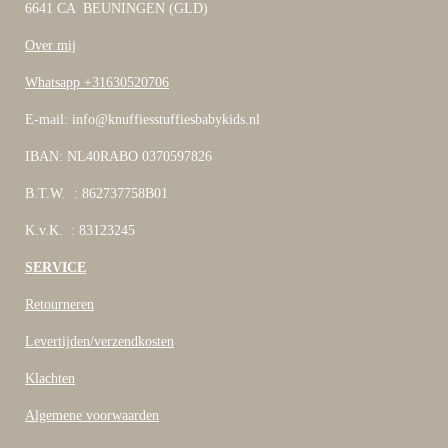
6641 CA BEUNINGEN (GLD)
Over mij
Whatsapp +31630520706
E-mail: info@knuffiesstuffiesbabykids.nl
IBAN: NL40RABO 0370597826
B.T.W. : 862737758B01
K.v.K. : 83123245
SERVICE
Retourneren
Levertijden/verzendkosten
Klachten
Algemene voorwaarden