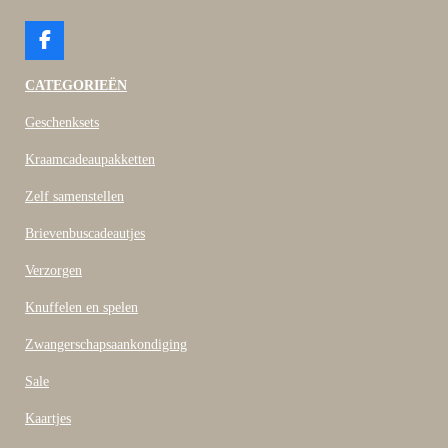
F
a
c
CATEGORIEËN
e
b
Geschenksets
o
o
Kraamcadeaupakketten
k
Zelf samenstellen
Brievenbuscadeautjes
Verzorgen
Knuffelen en spelen
Zwangerschapsaankondiging
Sale
Kaartjes