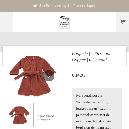
Snelle levering 1 - 2 werkdagen
Ga
direct
naar
de
hoofdinhoud
Badjasje | Stijlvol uni |
Copper | 0-12 mnd.
€ 14,95
Personaliseren
Wil je de badjas nóg
leuker maken? Laat ‘m
personaliseren met de
naam van de baby! We
borduren de naam met