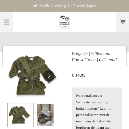
Snelle levering 1 - 2 werkdagen
Ga
direct
naar
de
hoofdinhoud
Badjasje | Stijlvol uni |
Forest Green | 0-12 mnd.
€ 14,95
Personaliseren
Wil je de badjas nóg
leuker maken? Laat ‘m
personaliseren met de
naam van de baby! We
borduren de naam met