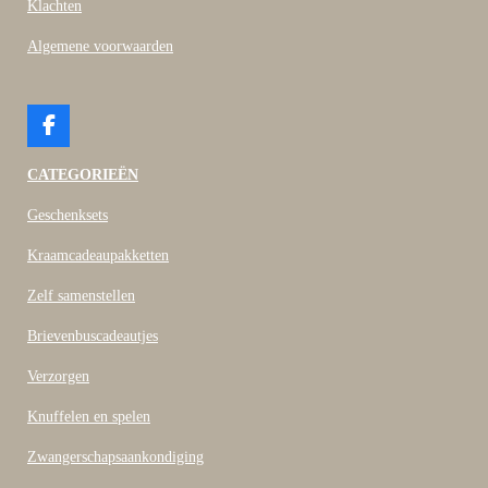
Klachten
Algemene voorwaarden
F
a
c
CATEGORIEËN
e
b
Geschenksets
o
o
Kraamcadeaupakketten
k
Zelf samenstellen
Brievenbuscadeautjes
Verzorgen
Knuffelen en spelen
Zwangerschapsaankondiging