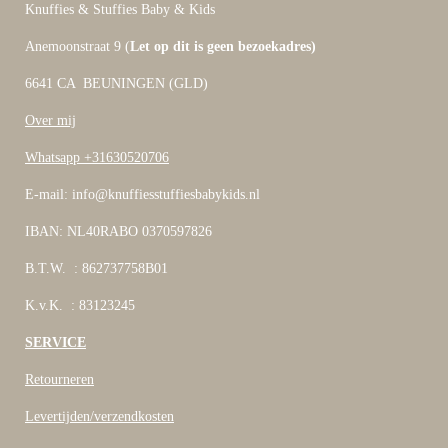
Knuffies & Stuffies Baby & Kids
Anemoonstraat 9 (
Let op dit is geen bezoekadres)
6641 CA BEUNINGEN (GLD)
Over mij
Whatsapp +31630520706
E-mail: info@knuffiesstuffiesbabykids.nl
IBAN: NL40RABO 0370597826
B.T.W. : 862737758B01
K.v.K. : 83123245
SERVICE
Retourneren
Levertijden/verzendkosten